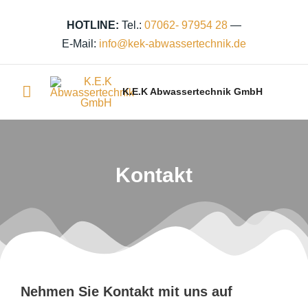
Zum
Inhalt
HOTLINE:
Tel.:
07062- 97954 28
—
springen
E-Mail:
info@kek‑abwassertechnik.de
Hauptmenü
K.E.K Abwassertechnik GmbH
Kontakt
Nehmen Sie Kontakt mit uns auf