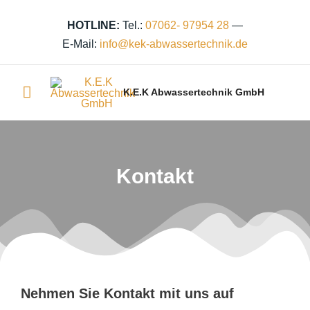
Zum
Inhalt
HOTLINE:
Tel.:
07062- 97954 28
—
springen
E-Mail:
info@kek‑abwassertechnik.de
Hauptmenü
K.E.K Abwassertechnik GmbH
Kontakt
Nehmen Sie Kontakt mit uns auf