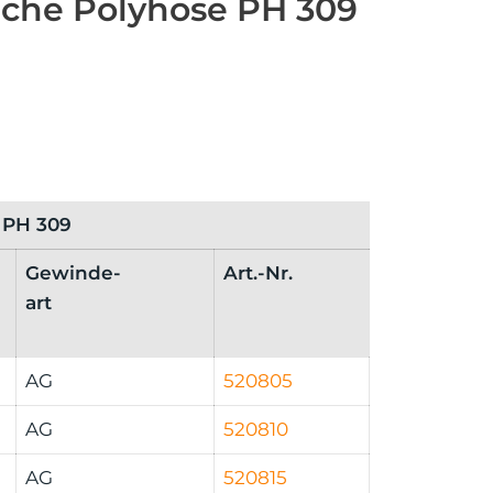
uche Polyhose PH 309
 PH 309
Gewinde-
Art.-Nr.
art
AG
520805
AG
520810
AG
520815