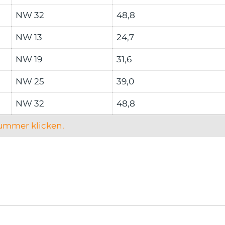
NW 32
48,8
NW 13
24,7
NW 19
31,6
NW 25
39,0
NW 32
48,8
nummer klicken.