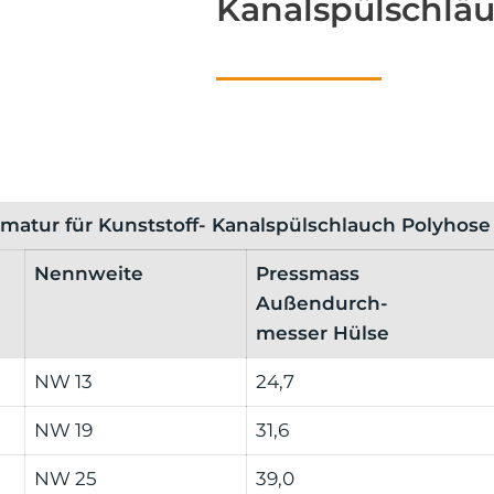
Kanalspülschlä
matur für Kunststoff- Kanalspülschlauch Polyhose
Nennweite
Pressmass
Außendurch-
messer Hülse
NW 13
24,7
NW 19
31,6
NW 25
39,0