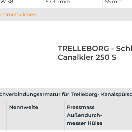
W 38
57,30 mm
55 mm
nummer klicken.
TRELLEBORG - Schl
Canalkler 250 S
chverbindungsarmatur für Trelleborg- Kanalspüls
Nennweite
Pressmass
Außendurch-
messer Hülse