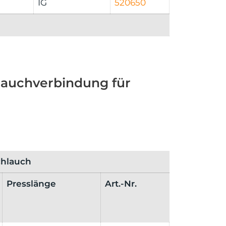
IG
520650
auchverbindung für
chlauch
Presslänge
Art.-Nr.