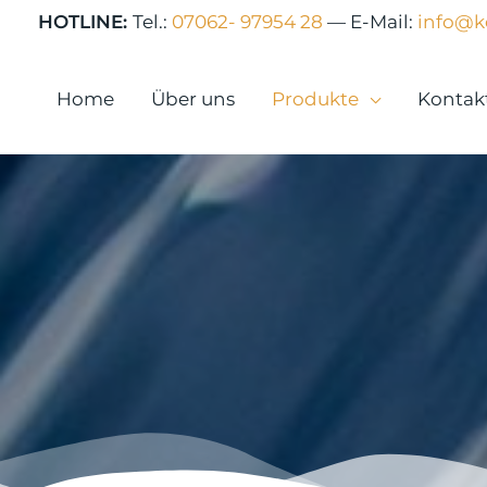
Zum
HOTLINE:
Tel.:
07062- 97954 28
—
E-Mail:
info@k
Inhalt
springen
Home
Über uns
Produkte
Kontak