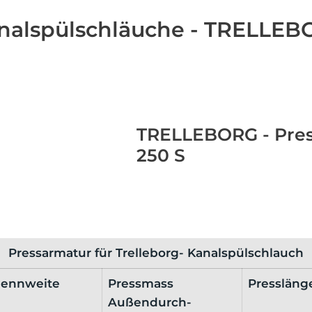
analspülschläuche - TRELLE
TRELLEBORG - Pres
250 S
Pressarmatur für Trelleborg- Kanalspülschlauch
ennweite
Pressmass
Pressläng
Außendurch-