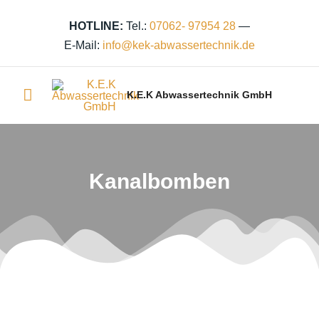
Zum
Inhalt
HOTLINE:
Tel.:
07062- 97954 28
—
springen
E-Mail:
info@kek‑abwassertechnik.de
Hauptmenü
K.E.K Abwassertechnik GmbH
Kanalbomben​