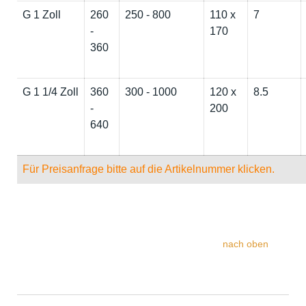
G 1 Zoll
260
250 - 800
110 x
7
-
170
360
G 1 1/4 Zoll
360
300 - 1000
120 x
8.5
-
200
640
Für Preisanfrage bitte auf die Artikelnummer klicken.
nach oben