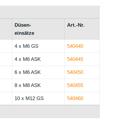
Düsen-
Art.-Nr.
einsätze
4 x M6 GS
540440
4 x M6 ASK
540445
6 x M6 ASK
540450
8 x M8 ASK
540455
10 x M12 GS
540460