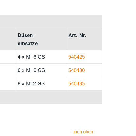
Düsen-
Art.-Nr.
einsätze
4 x M 6 GS
540425
6 x M 6 GS
540430
8 x M12 GS
540435
nach oben