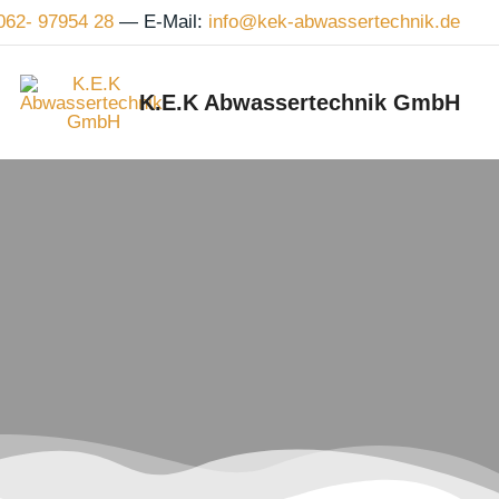
062- 97954 28
—
E-Mail:
info@kek‑abwassertechnik.de
K.E.K Abwassertechnik GmbH