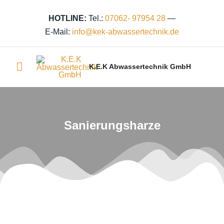
Zum
Inhalt
HOTLINE:
Tel.:
07062- 97954 28
—
springen
E-Mail:
info@kek‑abwassertechnik.de
Hauptmenü
K.E.K Abwassertechnik GmbH
Sanierungsharze