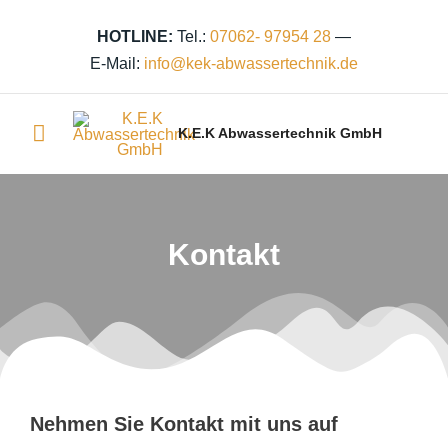
Zum
Inhalt
HOTLINE:
Tel.:
07062- 97954 28
—
springen
E-Mail:
info@kek‑abwassertechnik.de
Hauptmenü
K.E.K Abwassertechnik GmbH
Kontakt
Nehmen Sie Kontakt mit uns auf