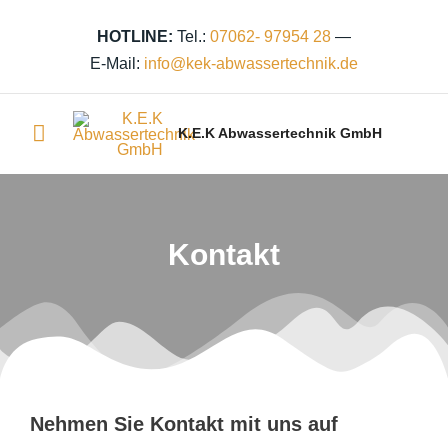
Zum
Inhalt
HOTLINE:
Tel.:
07062- 97954 28
—
springen
E-Mail:
info@kek‑abwassertechnik.de
Hauptmenü
K.E.K Abwassertechnik GmbH
Kontakt
Nehmen Sie Kontakt mit uns auf