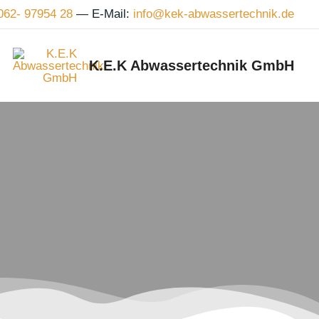
062- 97954 28
—
E-Mail:
info@kek‑abwassertechnik.de
K.E.K Abwassertechnik GmbH